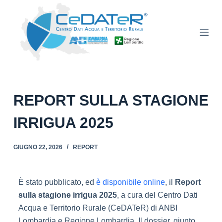
S
a
l
t
a
a
l
REPORT SULLA STAGIONE
c
o
IRRIGUA 2025
n
t
GIUGNO 22, 2026
REPORT
e
n
u
È stato pubblicato, ed
è disponibile online
, il
Report
t
sulla stagione irrigua 2025
, a cura del Centro Dati
o
Acqua e Territorio Rurale (CeDATeR) di ANBI
Lombardia e Regione Lombardia. Il dossier, giunto