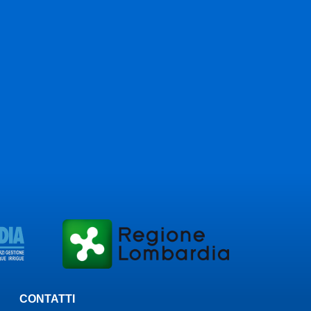
lla
 ai Consorzi
CONTATTI
a.