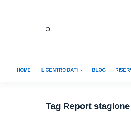
S
a
l
t
a
a
l
c
o
HOME
IL CENTRO DATI
BLOG
RISERV
n
t
e
n
Tag
Report stagione 
u
t
o