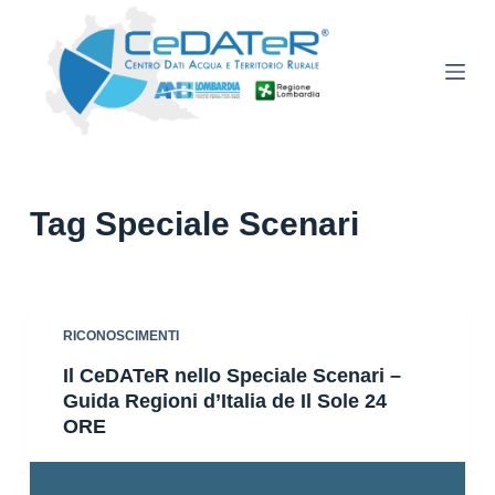
S
a
l
t
a
a
l
Tag
Speciale Scenari
c
o
n
t
RICONOSCIMENTI
e
n
Il CeDATeR nello Speciale Scenari –
u
Guida Regioni d’Italia de Il Sole 24
ORE
t
o