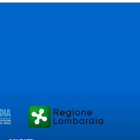
lla
 ai Consorzi