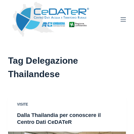
S
a
l
t
a
a
l
Tag
Delegazione
c
o
Thailandese
n
t
e
n
VISITE
u
Dalla Thailandia per conoscere il
t
Centro Dati CeDATeR
o