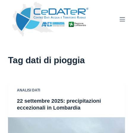
S
a
l
t
a
a
l
Tag
dati di pioggia
c
o
n
t
ANALISI DATI
e
n
22 settembre 2025: precipitazioni
u
eccezionali in Lombardia
t
o